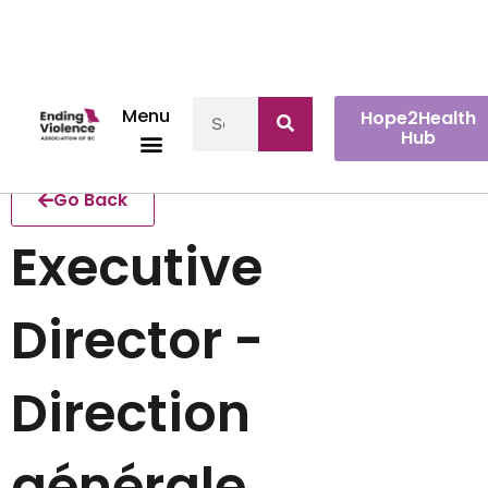
Menu
Hope2Health
Hub
Go Back
Executive
Director -
Direction
générale